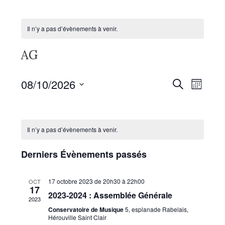
Il n’y a pas d’évènements à venir.
AG
08/10/2026
R
N
R
M
e
a
o
S
c
C
e
i
é
h
v
s
e
l
Il n’y a pas d’évènements à venir.
i
a
r
c
e
c
g
Derniers Évènements passés
h
c
l
h
e
a
t
t
17 octobre 2023 de 20h30
à
22h00
OCT
i
e
17
e
2023-2024 : Assemblée Générale
o
i
2023
Conservatoire de Musique
5, esplanade Rabelais,
n
n
o
Hérouville Saint Clair