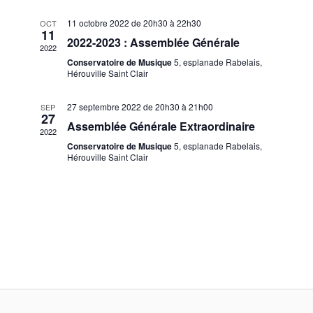
r
n
n
e
d
11 octobre 2022 de 20h30
à
22h30
OCT
c
d
11
z
2022-2023 : Assemblée Générale
2022
e
u
r
Conservatoire de Musique
5, esplanade Rabelais,
h
Hérouville Saint Clair
v
n
i
e
u
e
27 septembre 2022 de 20h30
à
21h00
SEP
27
d
e
Assemblée Générale Extraordinaire
2022
e
a
e
s
Conservatoire de Musique
5, esplanade Rabelais,
t
Hérouville Saint Clair
É
r
e
t
v
.
d
n
è
n
e
a
e
m
É
v
e