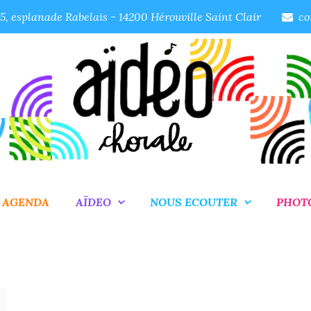
, esplanade Rabelais - 14200 Hérouville Saint Clair
co
AGENDA
AÏDEO
NOUS ECOUTER
PHOT