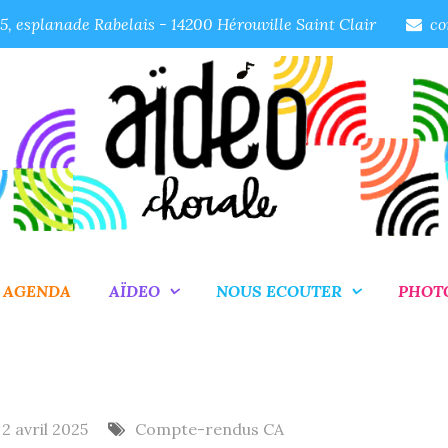
, esplanade Rabelais - 14200 Hérouville Saint Clair
co
AGENDA
AÏDEO
NOUS ECOUTER
PHOT
2 avril 2025
Compte-rendus CA