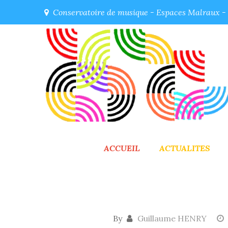
Skip
Conservatoire de musique - Espaces Malraux - 5
to
content
ACCUEIL
ACTUALITES
By
Guillaume HENRY