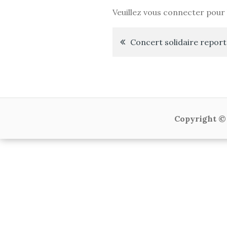
Veuillez vous connecter pour l
Navigation
Concert solidaire repor
de
l’article
Copyright © 