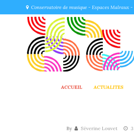
Skip
Conservatoire de musique - Espaces Malraux - 5
to
content
ACCUEIL
ACTUALITES
By
Séverine Louvet
3