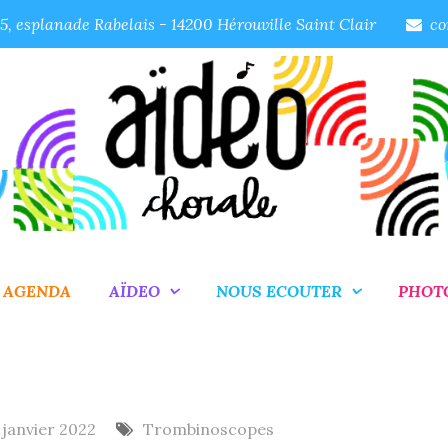
, esplanade Rabelais - 14200 Hérouville Saint Clair
co
AGENDA
AÏDEO
NOUS ECOUTER
PHOT
 janvier 2022
Trombinoscopes