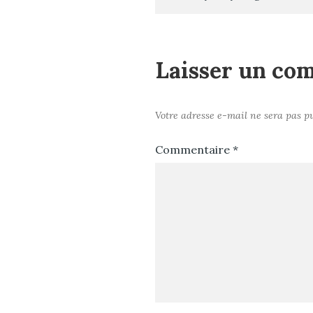
Navigation
de
Laisser un co
l’article
Votre adresse e-mail ne sera pas pu
Commentaire
*