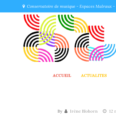
Skip
Conservatoire de musique - Espaces Malraux - 5
to
content
ACCUEIL
ACTUALITES
By
Irène Blohorn
12 