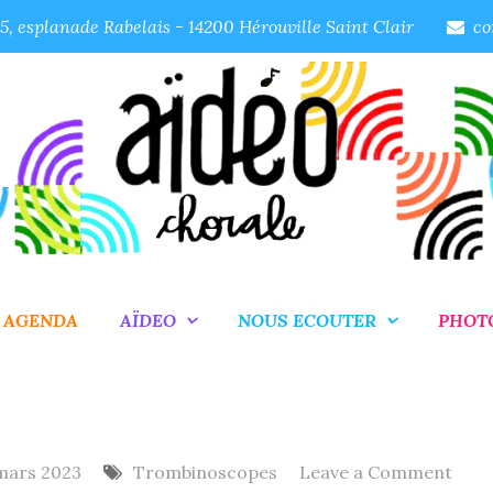
, esplanade Rabelais - 14200 Hérouville Saint Clair
co
AGENDA
AÏDEO
NOUS ECOUTER
PHOT
on
mars 2023
Trombinoscopes
Leave a Comment