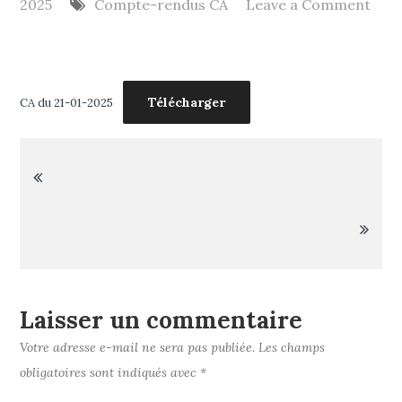
2025
Compte-rendus CA
Leave a Comment
on
CA
du
Télécharger
CA du 21-01-2025
21
01
2025
Navigation
de
l’article
Laisser un commentaire
Votre adresse e-mail ne sera pas publiée.
Les champs
obligatoires sont indiqués avec
*