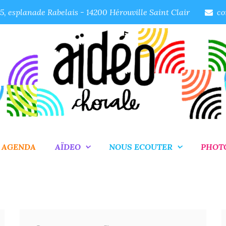
, esplanade Rabelais - 14200 Hérouville Saint Clair
co
AGENDA
AÏDEO
NOUS ECOUTER
PHOT